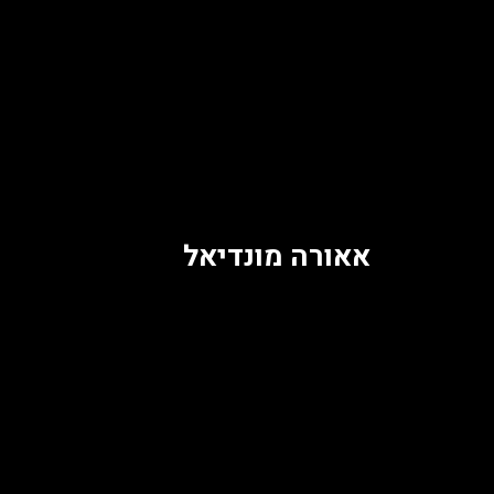
אאורה מונדיאל
Ⓒ כל הזכויות שמורות לאודיני סרטים בע"מ