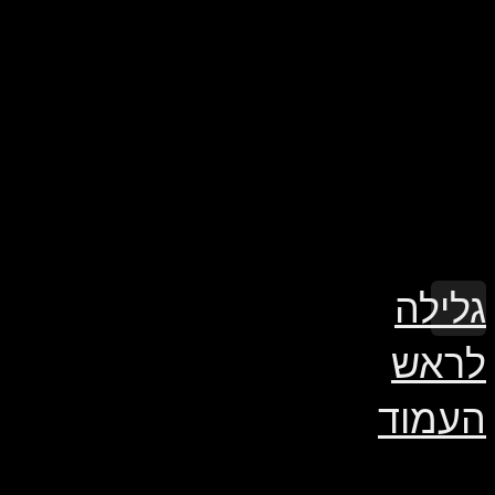
גלילה
לראש
העמוד